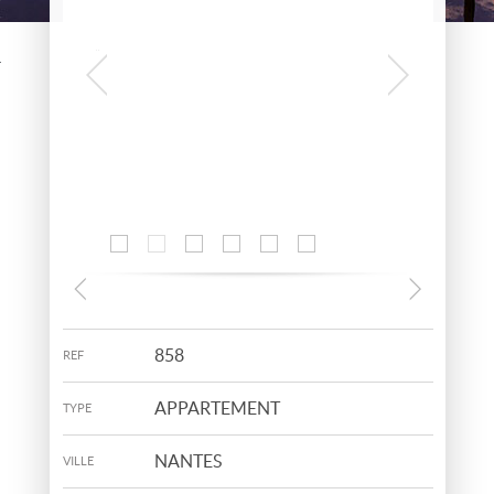
06 38 67 51 61
06 17 22 67 88
858
REF
APPARTEMENT
TYPE
NANTES
VILLE