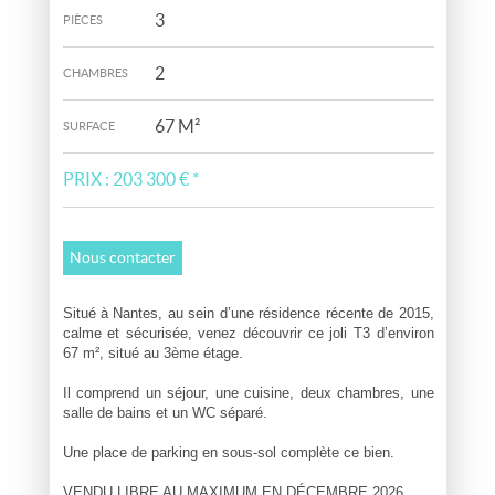
3
PIÈCES
2
CHAMBRES
67 M²
SURFACE
PRIX :
203 300 €
*
Nous contacter
Situé à Nantes, au sein d’une résidence récente de 2015,
calme et sécurisée, venez découvrir ce joli T3 d’environ
67 m², situé au 3ème étage.
Il comprend un séjour, une cuisine, deux chambres, une
salle de bains et un WC séparé.
Une place de parking en sous-sol complète ce bien.
VENDU LIBRE AU MAXIMUM EN DÉCEMBRE 2026.