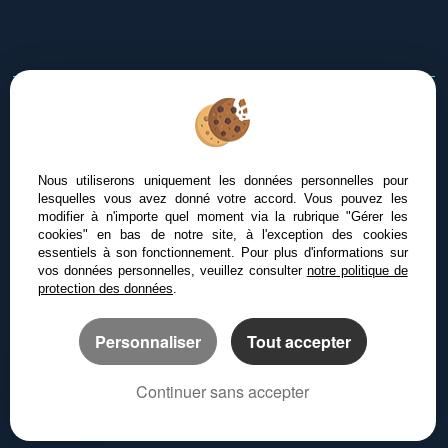
Afin de vous offrir un confort de lecture permanent, depuis
votre PC, votre tablette ou votre smartphone, notre site
Nous utiliserons uniquement les données personnelles pour
s’adapte automatiquement aux différents types d'écrans
lesquelles vous avez donné votre accord. Vous pouvez les
modifier à n'importe quel moment via la rubrique "Gérer les
cookies" en bas de notre site, à l'exception des cookies
essentiels à son fonctionnement. Pour plus d'informations sur
Logiciel immobilier Adapt Immo
vos données personnelles, veuillez consulter
notre politique de
Création site internet
protection des données
.
Référencement site immobilier
Personnaliser
Tout accepter
Continuer sans accepter