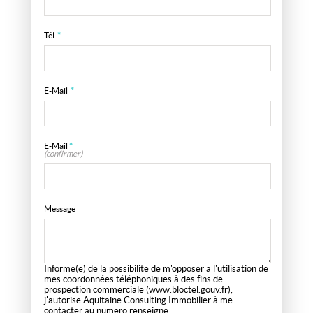
Tél
*
E-Mail
*
E-Mail
*
(confirmer)
Message
Informé(e) de la possibilité de m'opposer à l'utilisation de
mes coordonnées téléphoniques à des fins de
prospection commerciale (
www.bloctel.gouv.fr
),
j'autorise Aquitaine Consulting Immobilier à me
contacter au numéro renseigné.