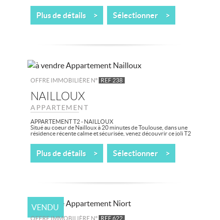
Dans une Résidence étudiante au coeur de BEGLES, studio
proche axe routier, TRAM aux pieds de la...
Plus de détails >
Sélectionner >
OFFRE IMMOBILIÈRE N°
REF 238
NAILLOUX
APPARTEMENT
APPARTEMENT T2 - NAILLOUX
Situé au coeur de Nailloux à 20 minutes de Toulouse, dans une
résidence récente calme et sécurisée, venez découvrir ce joli T2
à rafraichir d'environ...
Plus de détails >
Sélectionner >
VENDU
OFFRE IMMOBILIÈRE N°
REF 622