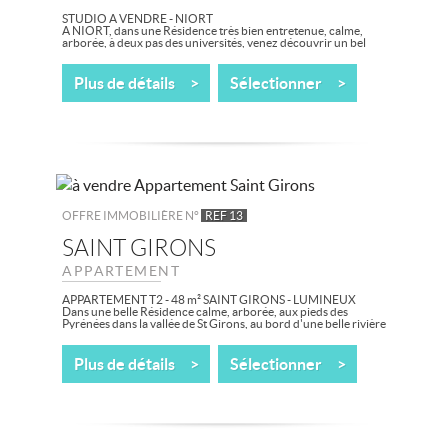
STUDIO A VENDRE - NIORT
A NIORT, dans une Résidence très bien entretenue, calme,
arborée, à deux pas des universités, venez découvrir un bel
appartement T1 d'environ 21 m² au...
Plus de détails >
Sélectionner >
OFFRE IMMOBILIÈRE N°
REF 13
SAINT GIRONS
APPARTEMENT
APPARTEMENT T2 - 48 m² SAINT GIRONS - LUMINEUX
Dans une belle Résidence calme, arborée, aux pieds des
Pyrénées dans la vallée de St Girons, au bord d'une belle rivière
Le Salat, proximité de Guzet...
Plus de détails >
Sélectionner >