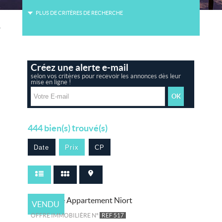
PLUS DE CRITÈRES DE RECHERCHE
06 38 67 51 61
06 17 22 67 88
Créez une alerte e-mail
selon vos critères pour recevoir les annonces dès leur
mise en ligne !
444
bien(s) trouvé(s)
Date
Prix
CP
VENDU
OFFRE IMMOBILIÈRE N°
REF 517