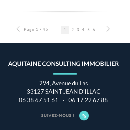
Page 1 / 45
2
3
4
5
6
7
8
9
10
1
AQUITAINE CONSULTING IMMOBILIER
294, Avenue du Las
33127
SAINT JEAN D'ILLAC
06 38 67 51 61
-
06 17 22 67 88
SUIVEZ-NOUS !