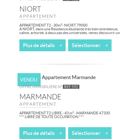
NIORT
APPARTEMENT
APPARTEMENT T2 - 30m²- NIORT 79000
A NIORT, dans une Résidence étudiante très bien entretenue,
calme, arborée, à deux pas des universités, venez découvrir un
bel appartement T2...
Plus de détails >
Sélectionner >
VENDU
OFFRE IMMOBILIÈRE N°
REF 592
MARMANDE
APPARTEMENT
APPARTEMENT T2 LIBRE - 43 m² - MARMANDE 47200
*** LIBRE DE TOUTE OCCUPATION ***
A MARMANDE, proche du centre-ville, dans une Résidence
récente, arborée et au calme, venez découvrir cet...
Plus de détails >
Sélectionner >