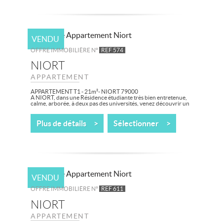
VENDU
OFFRE IMMOBILIÈRE N°
REF 574
NIORT
APPARTEMENT
APPARTEMENT T1 - 21m²- NIORT 79000
A NIORT, dans une Résidence étudiante très bien entretenue,
calme, arborée, à deux pas des universités, venez découvrir un
bel appartement T1...
Plus de détails >
Sélectionner >
VENDU
OFFRE IMMOBILIÈRE N°
REF 611
NIORT
APPARTEMENT