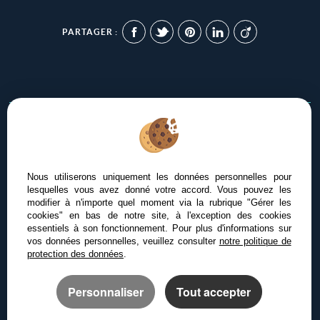
PARTAGER :
Afin de vous offrir un confort de lecture permanent, depuis
votre PC, votre tablette ou votre smartphone, notre site
Nous utiliserons uniquement les données personnelles pour
s’adapte automatiquement aux différents types d'écrans
lesquelles vous avez donné votre accord. Vous pouvez les
modifier à n'importe quel moment via la rubrique "Gérer les
cookies" en bas de notre site, à l'exception des cookies
essentiels à son fonctionnement. Pour plus d'informations sur
Logiciel de transaction
vos données personnelles, veuillez consulter
notre politique de
Site internet immobilier
protection des données
.
Référencement immobilier
Personnaliser
Tout accepter