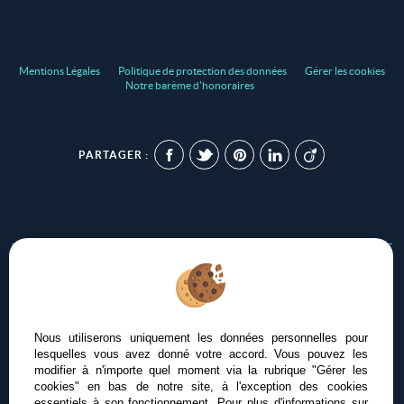
Mentions Légales
Politique de protection des données
Gérer les cookies
Notre barème d'honoraires
PARTAGER :
Afin de vous offrir un confort de lecture permanent, depuis
votre PC, votre tablette ou votre smartphone, notre site
Nous utiliserons uniquement les données personnelles pour
s’adapte automatiquement aux différents types d'écrans
lesquelles vous avez donné votre accord. Vous pouvez les
modifier à n'importe quel moment via la rubrique "Gérer les
cookies" en bas de notre site, à l'exception des cookies
essentiels à son fonctionnement. Pour plus d'informations sur