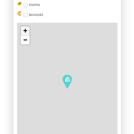
POSTES
BANQUES
+
−