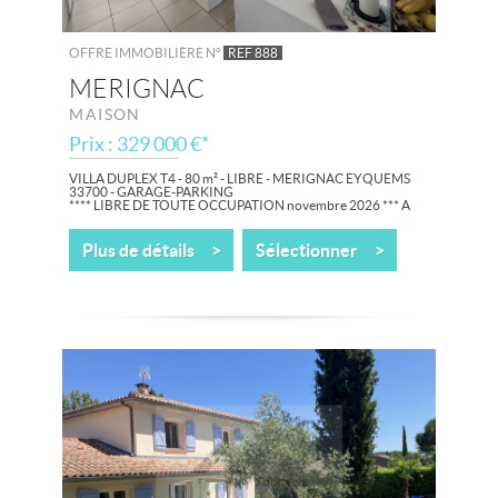
OFFRE IMMOBILIÈRE N°
REF 888
MERIGNAC
MAISON
Prix : 329 000 €*
VILLA DUPLEX T4 - 80 m² - LIBRE - MERIGNAC EYQUEMS
33700 - GARAGE-PARKING
**** LIBRE DE TOUTE OCCUPATION novembre 2026 *** A
SAISIR ***
Secteur MERIGNAC - EYQUEMS, dans une belle Résidence
Plus de détails >
Sélectionner >
récente, bien entretenue, à...