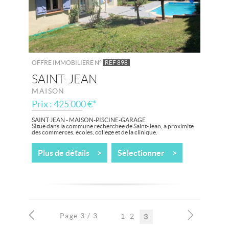
OFFRE IMMOBILIÈRE N°
REF 898
SAINT-JEAN
MAISON
Prix : 425 000 €*
SAINT JEAN - MAISON-PISCINE-GARAGE
SItué dans la commune recherchée de Saint-Jean, à proximité
des commerces, écoles, collège et de la clinique.
Venez découvrir cette agréable maison...
Plus de détails >
Sélectionner >
Page 3 / 3
1
2
3