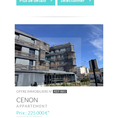
Plus de détails >
Sélectionner >
OFFRE IMMOBILIÈRE N°
REF 881
CENON
APPARTEMENT
Prix : 225 000 €*