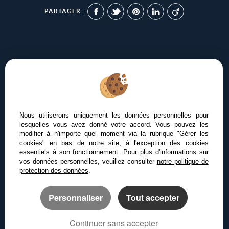
PARTAGER :
Afin de vous offrir un confort de lecture permanent, depuis
votre PC, votre tablette ou votre smartphone, notre site
s’adapte automatiquement aux différents types d'écrans
Nous utiliserons uniquement les données personnelles pour
lesquelles vous avez donné votre accord. Vous pouvez les
modifier à n'importe quel moment via la rubrique "Gérer les
cookies" en bas de notre site, à l'exception des cookies
essentiels à son fonctionnement. Pour plus d'informations sur
Logiciel immobilier Adapt Immo
vos données personnelles, veuillez consulter
notre politique de
Création site internet
protection des données
.
Référencement site immobilier
Personnaliser
Tout accepter
Continuer sans accepter