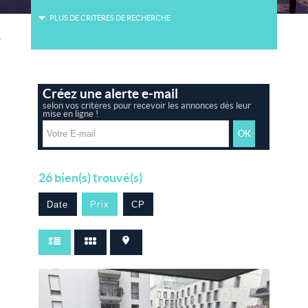
PLUS DE CRITÈRES DE RECHERCHE
06 38 67 51 61
06 17 22 67 88
Créez une alerte e-mail
selon vos critères pour recevoir les annonces dès leur
mise en ligne !
26
bien(s) trouvé(s)
Date
Prix
CP