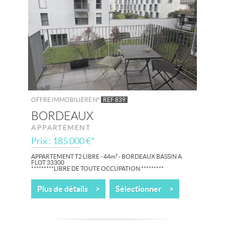
OFFRE IMMOBILIÈRE N°
REF 839
BORDEAUX
APPARTEMENT
Prix : 185 000 €*
APPARTEMENT T2 LIBRE - 44m² - BORDEAUX BASSIN A
FLOT 33300
*********LIBRE DE TOUTE OCCUPATION *********
A proximité directe de la Cité du Vin, à 2 minutes à pied de
Plus de détails >
Sélectionner >
l'arrêt de tramway La Cité du Vin et...